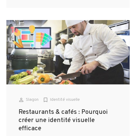
person_outline
bookmark_border
Slagon
Identité visuelle
Restaurants & cafés : Pourquoi
créer une identité visuelle
efficace