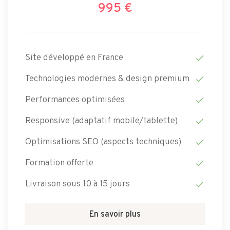
995 €
Site développé en France
check
Technologies modernes & design premium
check
Performances optimisées
check
Responsive (adaptatif mobile/tablette)
check
Optimisations SEO (aspects techniques)
check
Formation offerte
check
Livraison sous 10 à 15 jours
check
En savoir plus