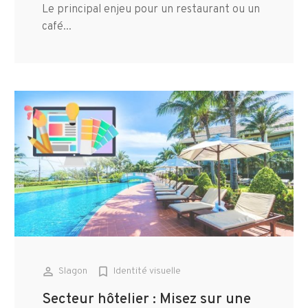
Le principal enjeu pour un restaurant ou un
café...
person_outline
bookmark_border
Slagon
Identité visuelle
Secteur hôtelier : Misez sur une