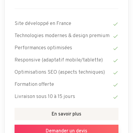
Site développé en France
check
Technologies modernes & design premium
check
Performances optimisées
check
Responsive (adaptatif mobile/tablette)
check
Optimisations SEO (aspects techniques)
check
Formation offerte
check
Livraison sous 10 à 15 jours
check
En savoir plus
Demander un devis