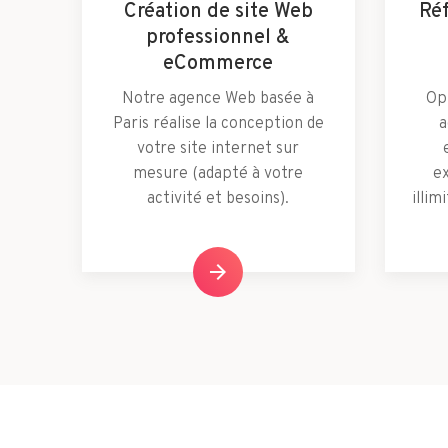
Création de site Web
Ré
professionnel &
eCommerce
Notre agence Web basée à
Opt
Paris réalise la conception de
a
votre site internet sur
mesure (adapté à votre
ex
activité et besoins).
illim
arrow_forward