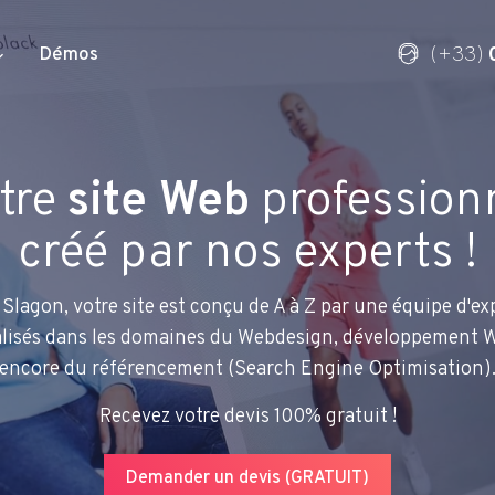
(+33)
Démos
rrow_down
Site vitrine
e site Internet
tre
site Web
profession
Site eCommerce
Logo, Identité visuelle
de marque
Site Click and Collect
Charte graphique
Bannière Web
raphique
créé par nos experts !
Site de réservation
Affiche
Référencement SEO
 digital
Site Web institutionnel
Flyer & plaquette
Slagon, votre site est conçu de A à Z par une équipe d'ex
Modification de site internet
n & maintenance
Site Web événementiel
Carte de visite, papeterie
alisés dans les domaines du Webdesign, développement 
Maintenance de site internet
Blog et magazine
ns
Packaging
encore du référencement (Search Engine Optimisation)
Outil CRM
Voix off
uel
Infographie
Refonte de site internet
Motion design
Recevez votre devis 100% gratuit !
Montage vidéo
Demander un devis (GRATUIT)