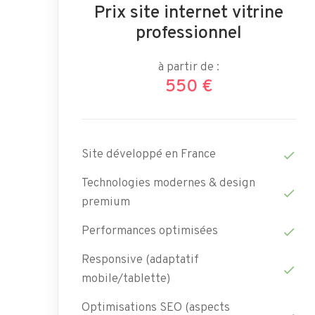
Prix site internet vitrine
professionnel
à partir de :
550 €
Site développé en France
check
Technologies modernes & design
check
premium
Performances optimisées
check
Responsive (adaptatif
check
mobile/tablette)
Optimisations SEO (aspects