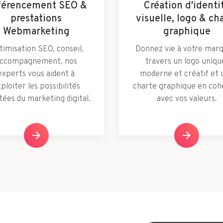
férencement SEO &
Création d'identi
prestations
visuelle, logo & ch
Webmarketing
graphique
imisation SEO, conseil,
Donnez vie à votre mar
ccompagnement, nos
travers un logo uniqu
experts vous aident à
moderne et créatif et 
ploiter les possibilités
charte graphique en coh
itées du marketing digital.
avec vos valeurs.
arrow_forward
arrow_forward