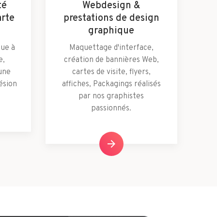
té
Webdesign &
arte
prestations de design
graphique
que à
Maquettage d'interface,
e,
création de bannières Web,
une
cartes de visite, flyers,
ésion
affiches, Packagings réalisés
par nos graphistes
passionnés.
arrow_forward