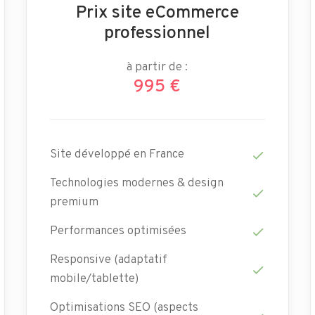
Prix site eCommerce
professionnel
à partir de :
995 €
Site développé en France
check
Technologies modernes & design
check
premium
Performances optimisées
check
Responsive (adaptatif
check
mobile/tablette)
Optimisations SEO (aspects