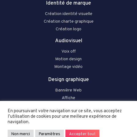
Identité de marque
Création identité visuelle
Création charte graphique
Création logo
Audiovisuel
Voix off
Motion design
Montage vidéo
Design graphique
Bannière Web
Affiche
Flyer & plaquette
En poursuivant votre navigation sur ce site, vous acceptez
Carte de visite, papeterie
l’utilisation de cookies pour une meilleure expérience de
Packaging
navigation.
Infographie
Non merci
Paramètres
Accepter tout