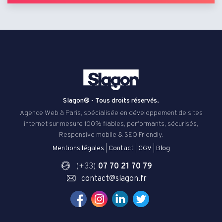
Slagon® - Tous droits réservés.
Agence Web à Paris, spécialisée en développement de sites
internet sur mesure 100% fiables, performants, sécurisés,
Responsive mobile & SEO Friendly.
Mentions légales
|
Contact
|
CGV
|
Blog
(+33)
07 70 21 70 79
contact@slagon.fr